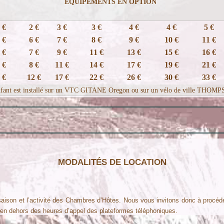
EQUIPEMENTS EN OPTION
 €
2 €
3 €
3 €
4 €
4 €
5 €
 €
6 €
7 €
8 €
9 €
10 €
11 €
 €
7 €
9 €
11 €
13 €
15 €
16 €
 €
8 €
11 €
14 €
17 €
19 €
21 €
 €
12 €
17 €
22 €
26 €
30 €
33 €
enfant est installé sur un VTC GITANE Oregon ou sur un vélo de ville THO
MODALITÉS DE LOCATION
saison et l’activité des Chambres d’Hôtes. Nous vous invitons donc à procéder 
 en dehors des heures d’appel des plateformes téléphoniques.
etours se font uniquement sur rendez-vous à notre adresse (L'Oustaou d'Aqu