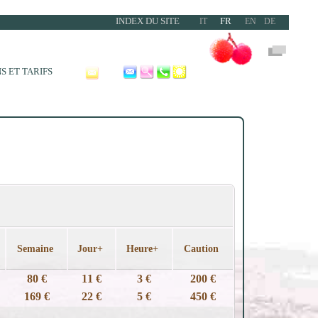
INDEX DU SITE
FR
IT
EN
DE
S ET TARIFS
Semaine
Jour+
Heure+
Caution
80 €
11 €
3 €
200 €
169 €
22 €
5 €
450 €