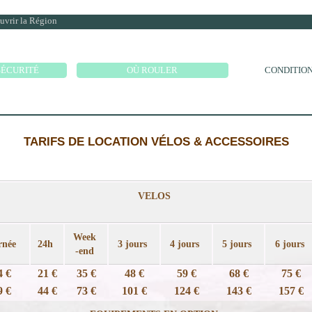
uvrir la Région
los
A vélo entre Provence et Côte d'Azur
SÉCURITÉ
OÙ ROULER
CONDITION
TARIFS DE LOCATION VÉLOS & ACCESSOIRES
VELOS
Week
rnée
24h
3 jours
4 jours
5 jours
6 jours
-end
4 €
21 €
35 €
48 €
59 €
68 €
75 €
9 €
44 €
73 €
101 €
124 €
143 €
157 €