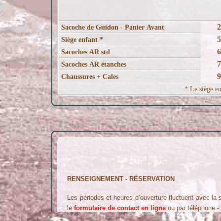
2
Sacoche de Guidon - Panier Avant
5
Siège enfant *
6
Sacoches AR std
7
Sacoches AR étanches
9
Chaussures + Cales
* Le siège 
RENSEIGNEMENT - RÉSERVATION
Les périodes et heures d’ouverture fluctuent avec la 
le
formulaire de contact en ligne
ou par téléphone -
Aussi nous vous prions de noter que livraisons et r