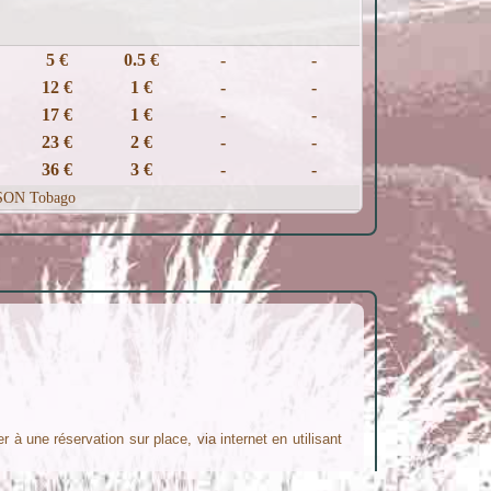
5 €
0.5 €
-
-
12 €
1 €
-
-
17 €
1 €
-
-
23 €
2 €
-
-
36 €
3 €
-
-
MPSON Tobago
à une réservation sur place, via internet en utilisant
i - Boulevard Saint Pierre 83460 Les Arcs sur Argens