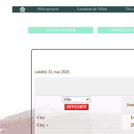
Hébergement
Location de Vélos
Déco
Location de Vé
VÉLOS À LOUER
CONSEILS & 
validité 31 mai 2026
Jou
1
City
2
City +